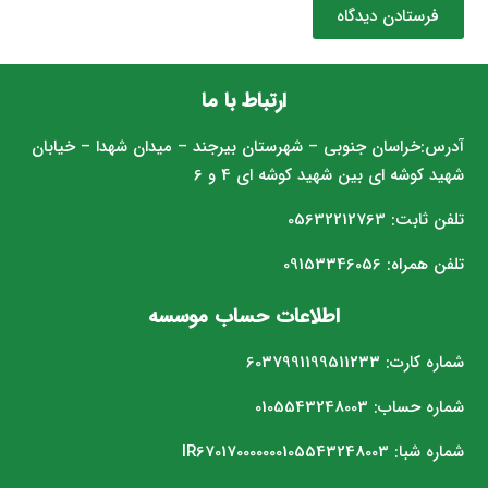
فرستادن دیدگاه
ارتباط با ما
آدرس:خراسان جنوبی – شهرستان بیرجند – میدان شهدا – خیابان
شهید کوشه ای بین شهید کوشه ای 4 و 6
تلفن ثابت: 05632212763
تلفن همراه: 09153346056
اطلاعات حساب موسسه
شماره کارت: 6037991199511233
شماره حساب: 0105543248003
شماره شبا: IR670170000000105543248003